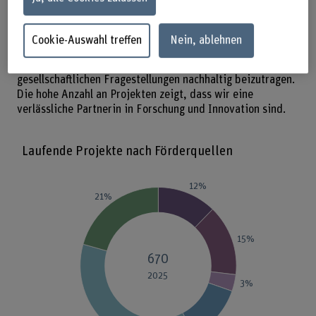
öffentliche Hand, die Wirtschaft, Innosuisse, den SNF und
die EU.
Cookie-Auswahl treffen
Nein, ablehnen
Diese breite Unterstützung ermöglicht es uns, zu
relevanten technischen Innovationen und
gesellschaftlichen Fragestellungen nachhaltig beizutragen.
Die hohe Anzahl an Projekten zeigt, dass wir eine
verlässliche Partnerin in Forschung und Innovation sind.
Laufende Projekte nach Förderquellen
12%
21%
15%
670
2025
3%