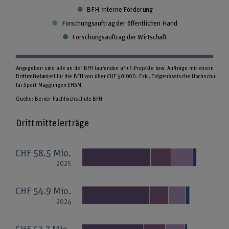
BFH-interne Förderung
Forschungsauftrag der öffentlichen Hand
Forschungsauftrag der Wirtschaft
Angegeben sind alle an der BFH laufenden aF+E-Projekte bzw. Aufträge mit einem 
Drittmittelanteil für die BFH von über CHF 50’000. Exkl. Eidgenössische Hochschule 
für Sport Magglingen EHSM.

Quelle: Berner Fachhochschule BFH
Drittmittelerträge
CHF 58.5 Mio.
2025
CHF 54.9 Mio.
2024