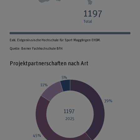
1197
Total
Exkl. Eidgenössische Hochschule für Sport Magglingen EHSM.

Quelle: Berner Fachhochschule BFH
Projektpartnerschaften nach Art
5%
11%
39%
1197
2025
45%