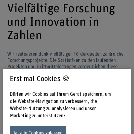
Vielfältige Forschung
und Innovation in
Zahlen
Wir realisieren dank vielfältiger Förderquellen zahlreiche
Forschungsprojekte. Die Statistiken zu den laufenden
Projekten und Drittmittelerträgen verdeutlichen diese
erfolgreiche Forschungsarbeit.
Erst mal Cookies 🍪
Weiterführende Informationen
Dürfen wir Cookies auf Ihrem Gerät speichern, um
die Website-Navigation zu verbessern, die
Forschungszusammenarbeit mit der BFH
Website-Nutzung zu analysieren und unser
Marketing zu unterstützen?
Wir führen jährlich zahlreiche Forschungsprojekte durch,
finanziert durch verschiedene Förderquellen wie die
Ja, alle Cookies zulassen