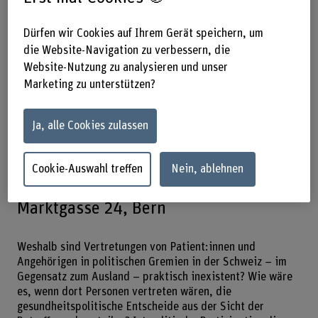
direkten Dialog zwischen Publikum
und Expert*innen zu
Dürfen wir Cookies auf Ihrem Gerät speichern, um
die Website-Navigation zu verbessern, die
wissenschaftlichen und
Website-Nutzung zu analysieren und unser
gesellschaftlichen Fragen. Dieses Mal:
Marketing zu unterstützen?
Lässt die Gesundheitspolitik
Patient:innen aussen vor?
Ja, alle Cookies zulassen
01.09.2025, 17.30–19.00 Uhr – Coop
Cookie-Auswahl treffen
Nein, ablehnen
Marktgass Bern, (Lounge, 1.OG),
Marktgasse 24, Bern
Weshalb sind Vertretungen von Patient:innen und
Angehörigen in politischen Gremien in der Schweiz – im
Gegensatz zum Ausland – praktisch inexistent? Wie wäre
es, wenn dort Personen vertreten wären, die
gesundheitspolitische Entscheide aus der Sicht der