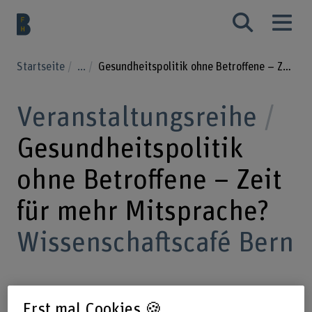
Startseite
...
Gesundheitspolitik ohne Betroffene – Zeit für mehr Mitsprache?
Veranstaltungsreihe
Gesundheitspolitik
ohne Betroffene – Zeit
für mehr Mitsprache?
Wissenschaftscafé Bern
Das Wissenschaftscafé ermöglicht den
Erst mal Cookies 🍪