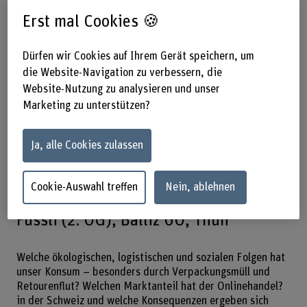
Erst mal Cookies 🍪
Das Wissenschaftscafé behandelt
Dürfen wir Cookies auf Ihrem Gerät speichern, um
aktuelle wissenschaftliche und
die Website-Navigation zu verbessern, die
Website-Nutzung zu analysieren und unser
gesellschaftliche Fragen und
Marketing zu unterstützen?
ermöglicht einen direkten Dialog
zwischen Publikum und Expert*innen.
Ja, alle Cookies zulassen
Dieses Mal zu nachhaltigem Shopping.
Cookie-Auswahl treffen
Nein, ablehnen
14.09.2026, 18.30–19.30 Uhr – Orell
Füssli (2. OG), Bälliz 60, Thun
Welche ökologischen, logistischen und sozialen Folgen hat
unser Konsum – besonders durch Verpackungsmüll und
Retourenflut? Welchen Marktanteil hat der Onlinehandel?
in der Schweiz und welche Konsequenzen ergeben sich