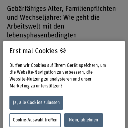
Gebärfähiges Alter, Familienpflichten
und Wechseljahre: Wie geht die
Arbeitswelt mit den
lebensphasenbedingten
Herausforderungen von
Erst mal Cookies 🍪
Arbeitnehmerinnen um und wie kann
die Zukunft diesbezüglich gestaltet
Dürfen wir Cookies auf Ihrem Gerät speichern, um
werden? Diese Fragen versuchen wir
die Website-Navigation zu verbessern, die
im Rahmen eines Zukunftszmorgen zu
Website-Nutzung zu analysieren und unser
Marketing zu unterstützen?
beantworten.
Ja, alle Cookies zulassen
28.05.2026, 8.00–9.30 Uhr –
Effingerstrasse 47, Raum E102
Cookie-Auswahl treffen
Nein, ablehnen