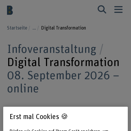
Startseite
...
Digital Transformation
Infoveranstaltung
Digital Transformation
08. September 2026 –
online
Digitalisierung im Fokus: Die MAS-,
Erst mal Cookies 🍪
DAS- und CAS-Studiengänge in Digital