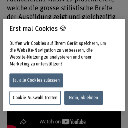
welche die grosse stilistische Breite
der Ausbildung zeigt und gleichzeitig
als Testgelände für neue Formate
Erst mal Cookies 🍪
dienen kann.
Dürfen wir Cookies auf Ihrem Gerät speichern, um
die Website-Navigation zu verbessern, die
Rückblick 2026
Website-Nutzung zu analysieren und unser
Marketing zu unterstützen?
Ja, alle Cookies zulassen
Cookie-Auswahl treffen
Nein, ablehnen