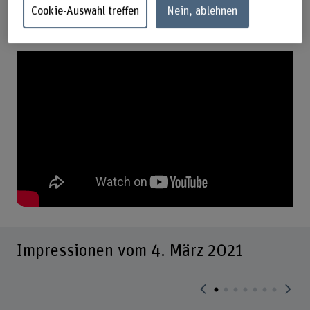
«Am Puls der ÖV-Mobilität» vom 4.
Cookie-Auswahl treffen
Nein, ablehnen
März 2021
Impressionen vom 4. März 2021