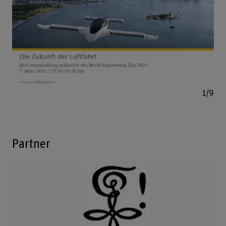
Bild v
1/9
Partner