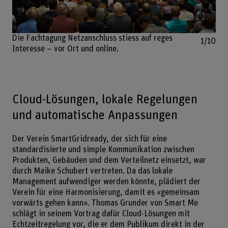
Bild v
Die Fachtagung Netzanschluss stiess auf reges
1/10
Interesse – vor Ort und online.
Cloud-Lösungen, lokale Regelungen
und automatische Anpassungen
Der Verein SmartGridready, der sich für eine
standardisierte und simple Kommunikation zwischen
Produkten, Gebäuden und dem Verteilnetz einsetzt, war
durch Maike Schubert vertreten. Da das lokale
Management aufwendiger werden könnte, plädiert der
Verein für eine Harmonisierung, damit es «gemeinsam
vorwärts gehen kann». Thomas Grunder von Smart Me
schlägt in seinem Vortrag dafür Cloud-Lösungen mit
Echtzeitregelung vor, die er dem Publikum direkt in der