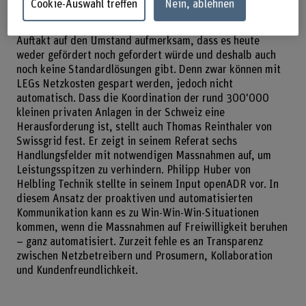
Cookie-Auswahl treffen
Nein, ablehnen
dass sie auch die Stromnetze entlasten? Christof Bucher,
Leiter vom Labor für Photovoltaiksysteme, macht im
Auftakt auf den Umstand aufmerksam, dass es heute
weder gefördert noch gefordert würde und deshalb auch
noch keine Standardlösungen gibt. Denn zwar können mit
LEGs Netzkosten gespart werden, jedoch nicht
automatisch. Dass die Koordination der rund 300'000
kleinen privaten Anlagen in der Schweiz eine
Herausforderung ist, stellt auch Thomas Reinthaler von
Swissgrid fest. Er zeigt in seinem Referat sechs
Handlungsfelder mit notwendigen Massnahmen auf, um
Leistungsspitzen zu verhindern. Philipp Huber von
Helbling Technik stellte in seinem Input openADR vor. In
diesem Ansatz der proaktiven und automatisierten
Kommunikation kann es zu Win-Win-Win-Situationen
kommen, wenn die Massnahmen auf Freiwilligkeit beruhen
– ganz automatisiert. Zurzeit fehle es an Transparenz
zwischen Netzbetreibern und Prosumern, Kollaboration
und Kundenfreundlichkeit.