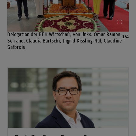
Bild v
Delegation der BFH Wirtschaft, von links: Omar Ramon
1/4
Serrano, Claudia Bärtschi, Ingrid Kissling-Näf, Claudine
Gaibrois