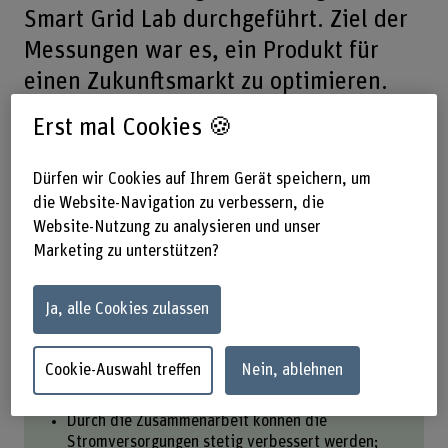
Smart Grid Lab durchgeführt. Ziel der
Messungen war es, ein Produkt für
einen Zukunftsmarkt zu optimieren.
Erst mal Cookies 🍪
Teilen
Dürfen wir Cookies auf Ihrem Gerät speichern, um
die Website-Navigation zu verbessern, die
Das Wichtigste in Kürze
Website-Nutzung zu analysieren und unser
Marketing zu unterstützen?
Regatron und das Smart Grid Lab haben in den
letzten Jahren eine enge Zusammenarbeit
Ja, alle Cookies zulassen
aufgebaut.
Während zwei Tagen erfolgten gemeinsam
Messungen zum Vergleich von emulierten und
Cookie-Auswahl treffen
Nein, ablehnen
realen Systemen – konkret: Resonanzkreistests
für die Inselnetzerkennung.
Durch die Zusammenarbeit können die
Stromversorgungen stetig verbessert werden;