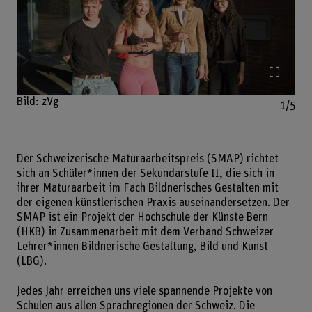
Bild v
Bild: zVg
1/5
Der Schweizerische Maturaarbeitspreis (SMAP) richtet
sich an Schüler*innen der Sekundarstufe II, die sich in
ihrer Maturaarbeit im Fach Bildneri­sches Gestalten mit
der eigenen künstlerischen Praxis auseinander­setzen. Der
SMAP ist ein Projekt der Hochschule der Künste Bern
(HKB) in Zusammenarbeit mit dem Verband Schwei­zer
Lehrer*innen Bildnerische Gestaltung, Bild und Kunst
(LBG).
Jedes Jahr erreichen uns viele spannende Projekte von
Schulen aus allen Sprachregionen der Schweiz. Die