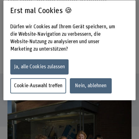
Die fünf ausgestellten Arbeiten
bewegen sich im Spannungsfeld von
Erst mal Cookies 🍪
Erinnerung und Transformation und
Dürfen wir Cookies auf Ihrem Gerät speichern, um
wählen dabei eigenständige
die Website-Navigation zu verbessern, die
Herangehensweisen.
Website-Nutzung zu analysieren und unser
Marketing zu unterstützen?
Teilen
Ja, alle Cookies zulassen
Cookie-Auswahl treffen
Nein, ablehnen