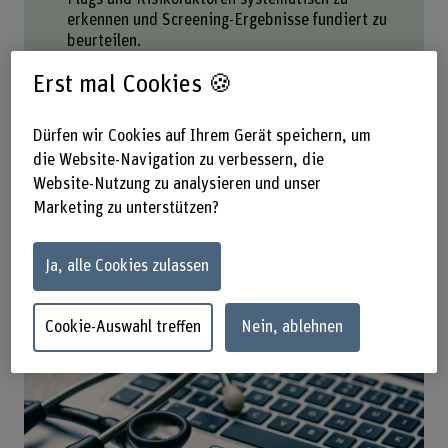
erkennen und Screening-Ergebnisse fundiert zu
beurteilen.
Ziel ist es, die Sicherheit in der klinischen
Erst mal Cookies 🍪
Entscheidungsfindung zu stärken und somit die
Patient*innensicherheit zu erhöhen.
Katrin Tschupp bringt internationale Erfahrung
Dürfen wir Cookies auf Ihrem Gerät speichern, um
aus Studium und Berufspraxis in den USA ein
die Website-Navigation zu verbessern, die
und setzt sich seit Jahren für die
Website-Nutzung zu analysieren und unser
Weiterentwicklung der Physiotherapie ein.
Marketing zu unterstützen?
Ja, alle Cookies zulassen
Cookie-Auswahl treffen
Nein, ablehnen