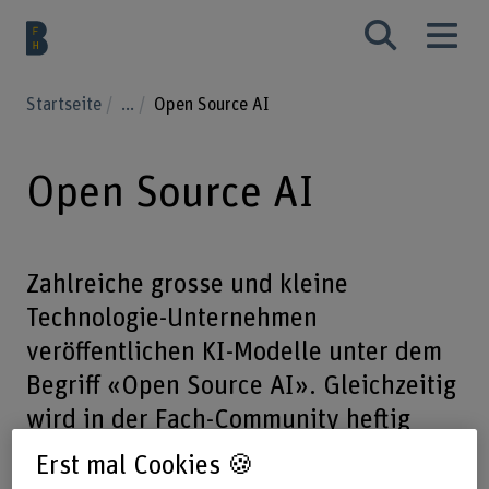
Startseite
...
Open Source AI
Open Source AI
Zahlreiche grosse und kleine
Technologie-Unternehmen
veröffentlichen KI-Modelle unter dem
Begriff «Open Source AI». Gleichzeitig
wird in der Fach-Community heftig
über die Definition diskutiert. Dieser
Erst mal Cookies 🍪
Beitrag erläutert die wesentlichen