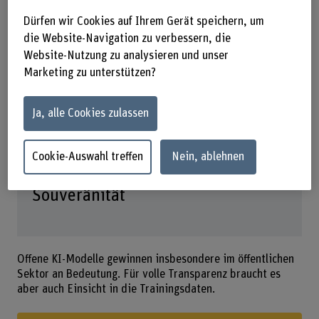
Aspekte der Thematik und zeigt
Dürfen wir Cookies auf Ihrem Gerät speichern, um
die Website-Navigation zu verbessern, die
praktische Anwendungen von offen
Website-Nutzung zu analysieren und unser
zugänglichen KI-Modellen.
Marketing zu unterstützen?
Ja, alle Cookies zulassen
Public Sector Perspectives 2026
Cookie-Auswahl treffen
Nein, ablehnen
Zwischen Transparenz und
Souveränität
Offene KI-Modelle gewinnen insbesondere im öffentlichen
Sektor an Bedeutung. Für volle Transparenz braucht es
aber auch Einsicht in die Trainingsdaten.