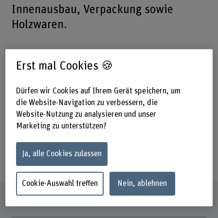
Innenausbau, Verpackung sowie
Holzwaren.
Das Bundesamt für Umwelt (BAFU) hat
Erst mal Cookies 🍪
die Berner Fachhochschule BFH
beauftragt, den Holzendverbrauch
Dürfen wir Cookies auf Ihrem Gerät speichern, um
über mehrere Jahre auszuwerten und
die Website-Navigation zu verbessern, die
abzubilden. Die kompakten Studien
Website-Nutzung zu analysieren und unser
Marketing zu unterstützen?
zeigen aktuelle Entwicklungen sowie
Zahlen und Fakten zur Nutzung von
Ja, alle Cookies zulassen
Holz in den oben genannten Bereichen.
Cookie-Auswahl treffen
Nein, ablehnen
Steckbrief