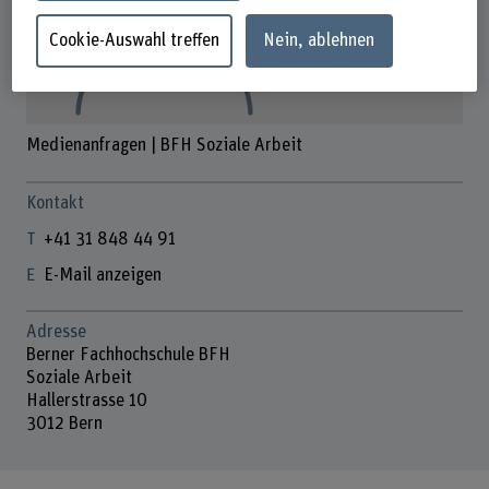
Cookie-Auswahl treffen
Nein, ablehnen
Medienanfragen | BFH Soziale Arbeit
Kontakt
+41 31 848 44 91
E-Mail anzeigen
Adresse
Berner Fachhochschule BFH
Soziale Arbeit
Hallerstrasse 10
3012 Bern