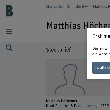
Startseite
Über die BFH
Matthias 
Matthias Höche
Erst ma
Dürfen wir
Steckbrief
die Websit
Ja, alle 
Matthias Höchemer
Head Robotics & Deep Learning | CSEM