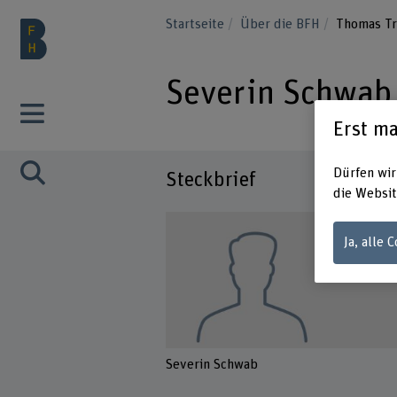
Startseite
Über die BFH
Thomas T
Severin Schwab
Erst ma
Dürfen wir
Steckbrief
die Websit
Ja, alle 
Severin Schwab