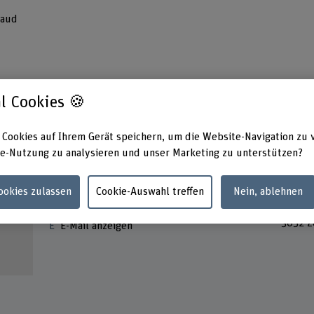
raud
l Cookies 🍪
 Cookies auf Ihrem Gerät speichern, um die Website-Navigation zu 
e-Nutzung zu analysieren und unser Marketing zu unterstützen?
Kontakt
Adress
Cookies zulassen
Cookie-Auswahl treffen
Nein, ablehnen
GEOTE
+41 31 910 01 63
Bernst
3052 Z
E-Mail anzeigen