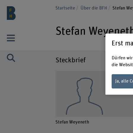
Startseite
Über die BFH
Stefan We
Stefan Weyenet
Erst ma
Dürfen wir
Steckbrief
die Websit
Ja, alle 
Stefan Weyeneth