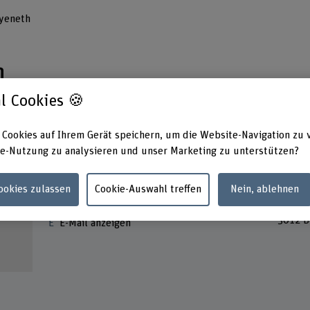
yeneth
h
l Cookies 🍪
 Cookies auf Ihrem Gerät speichern, um die Website-Navigation zu 
e-Nutzung zu analysieren und unser Marketing zu unterstützen?
Kontakt
Adress
Cookies zulassen
Cookie-Auswahl treffen
Nein, ablehnen
EQUIP
+41 76 441 70 07
Haller
3012 B
E-Mail anzeigen