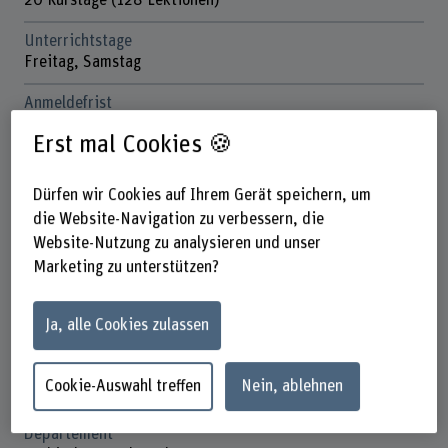
20 Kurstage (128 Lektionen)
Unterrichtstage
Freitag, Samstag
Anmeldefrist
Vier Wochen vor Studienbeginn
Erst mal Cookies 🍪
Anzahl ECTS
12 ECTS-Credits
Dürfen wir Cookies auf Ihrem Gerät speichern, um
die Website-Navigation zu verbessern, die
Kosten
Website-Nutzung zu analysieren und unser
CHF 6'900.-
Marketing zu unterstützen?
Einzelne Modulbuchungen möglich (Kosten auf Anfrage)
Unterrichtssprache
Ja, alle Cookies zulassen
Deutsch
Studienort
Cookie-Auswahl treffen
Nein, ablehnen
Brückenstrasse 73, Bern (BFH-W)
Departement