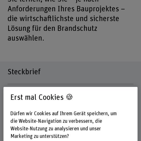
Anforderungen Ihres Bauprojektes –
die wirtschaftlichste und sicherste
Lösung für den Brandschutz
auswählen.
Steckbrief
Titel/Abschluss
Erst mal Cookies 🍪
Kursabschluss
Dauer
Dürfen wir Cookies auf Ihrem Gerät speichern, um
24 Lektionen
die Website-Navigation zu verbessern, die
Website-Nutzung zu analysieren und unser
Unterrichtstage
3 Tage
Marketing zu unterstützen?