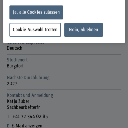
Anmeldefrist
Ja, alle Cookies zulassen
4 Wochen vor Kursbeginn
Kosten
Cookie-Auswahl treffen
Nein, ablehnen
CHF 2250.-
Unterrichtssprache
Deutsch
Studienort
Burgdorf
Nächste Durchführung
2027
Kontakt und Anmeldung
Katja Zuber
Sachbearbeiterin
+41 32 344 02 85
E-Mail anzeigen