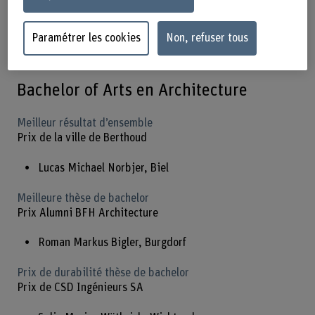
Dans toutes les filières de formation, des étudiantes et
étudiants ont été distingués pour leur travail de diplôme
Paramétrer les cookies
Non, refuser tous
ou leur prestation d’études :
Bachelor of Arts en Architecture
Meilleur résultat d’ensemble
Prix de la ville de Berthoud
Lucas Michael Norbjer, Biel
Meilleure thèse de bachelor
Prix Alumni BFH Architecture
Roman Markus Bigler, Burgdorf
Prix de durabilité thèse de bachelor
Prix de CSD Ingénieurs SA