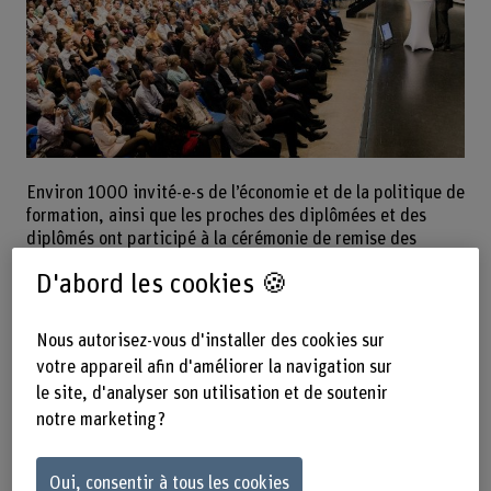
Environ 1000 invité-e-s de l’économie et de la politique de
formation, ainsi que les proches des diplômées et des
diplômés ont participé à la cérémonie de remise des
diplômes, afin de féliciter les 141 diplômées et diplômés
D'abord les cookies 🍪
de Bachelor. Quarante cinq d’entre eux se sont vu remettre
leur diplôme de Master. À l’École supérieure du Bois
Bienne, 92 ont reçu le diplôme de Technicien-en diplômé-e
Nous autorisez-vous d'installer des cookies sur
ES en Technique du bois.
votre appareil afin d'améliorer la navigation sur
le site, d'analyser son utilisation et de soutenir
notre marketing ?
Distinctions pour excellentes
prestations
Oui, consentir à tous les cookies