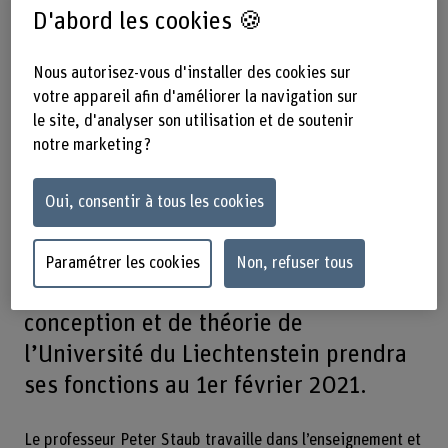
D'abord les cookies 🍪
03.07.2020
Le conseil de l’école de
Nous autorisez-vous d'installer des cookies sur
votre appareil afin d'améliorer la navigation sur
la Haute école spécialisée bernoise
le site, d'analyser son utilisation et de soutenir
BFH a nommé Peter Staub au poste de
notre marketing ?
directeur du département
Architecture, bois et génie civil.
Oui, consentir à tous les cookies
L’actuel directeur de l’Institut
d’architecture et d’aménagement du
Paramétrer les cookies
Non, refuser tous
territoire et titulaire de la chaire de
conception et de théorie de
l’Université du Liechtenstein prendra
ses fonctions au 1er février 2021.
Le professeur Peter Staub travaille dans l’enseignement et