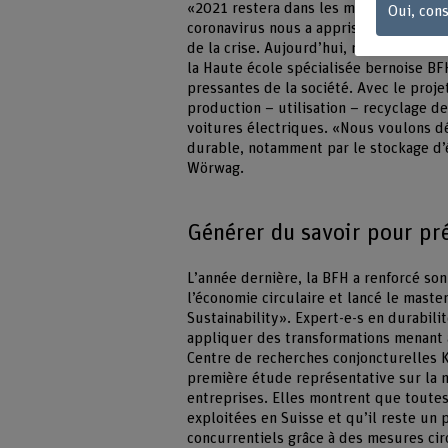
«2021 restera dans les mémoires com
Oui, cons
coronavirus nous a appris à sortir des
de la crise. Aujourd’hui, nous devons 
la Haute école spécialisée bernoise BF
pressantes de la société. Avec le proj
production – utilisation – recyclage de
voitures électriques. «Nous voulons d
durable, notamment par le stockage d’é
Wörwag.
Générer du savoir pour pré
L’année dernière, la BFH a renforcé son
l’économie circulaire et lancé le master
Sustainability». Expert-e-s en durabil
appliquer des transformations menant à
Centre de recherches conjoncturelles K
première étude représentative sur la m
entreprises. Elles montrent que toutes 
exploitées en Suisse et qu’il reste un
concurrentiels grâce à des mesures circ