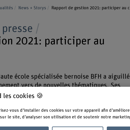
ualités
News + Storys
Rapport de gestion 2021: participer au
 presse
ion 2021: participer au
aute école spécialisée bernoise BFH a aiguillé
gnement vers de nouvelles thématiques. Ses
tamment dans le domaine de la durabilité, ont
 les cookies 🍪
is sociétaux. Elle enregistre en outre une
matriculations de 4 pour cent.
isez-vous d'installer des cookies sur votre appareil afin d'améliore
sur le site, d'analyser son utilisation et de soutenir notre marketin
 exercice marqué tant par les succès que par les défis: