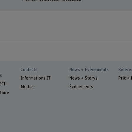
Contacts
News + Évènements
Référe
s
Informations IT
News + Storys
Prix + 
 BFH
Médias
Évènements
taire