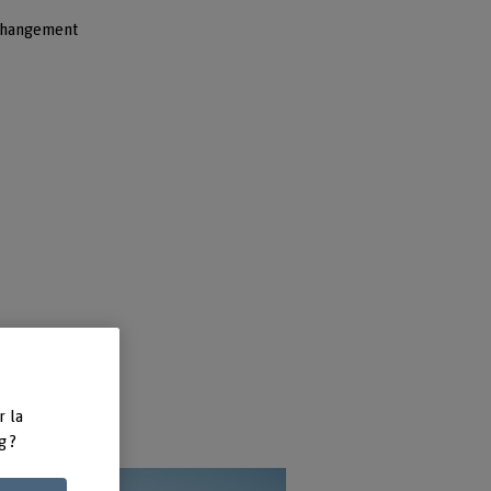
 changement
r la
g ?