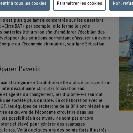
me une année de changement. La pandémie de
entir à tous les cookies
Paramétrer les cookies
Non, refu
 sentiers battus. Cette démarche doit perdurer au-delà
penser autrement», déclare-t-il. C'est pourquoi en 2021,
H s'est plus que jamais concentrée sur les questions
et «CircuBAT» par exemple, elle ferme le cycle
s batteries lithium-ion afin d’améliorer l’écobilan des
évelopper des solutions permettant d'assurer un avenir
nergie ou l’économie circulaire», souligne Sebastian
parer l'avenir
 axe stratégique «Durabilité»: elle a placé un accent sur
 interdisciplinaire «Circular Innovation and
ité et agents du changement, les diplômé-e-s sauront
 une société plus durable. En collaboration avec le
OF, les équipes de recherche de la BFH ont réalisé une
ise en œuvre de l’économie circulaire dans les
les possibilités à ce niveau ne sont pas encore
 potentiel élevé pour générer des avantages
ulaires. Voilà quelques-uns des points forts illustrés