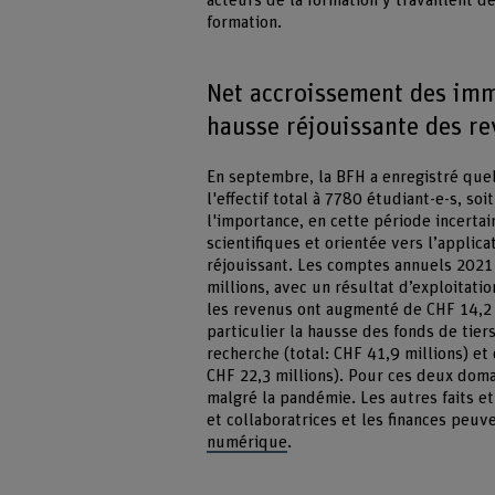
acteurs de la formation y travaillent 
formation.
Net accroissement des imm
hausse réjouissante des r
En septembre, la BFH a enregistré que
l'effectif total à 7780 étudiant-e-s, so
l'importance, en cette période incerta
scientifiques et orientée vers l’applicat
réjouissant. Les comptes annuels 2021
millions, avec un résultat d’exploitati
les revenus ont augmenté de CHF 14,2 m
particulier la hausse des fonds de tier
recherche (total: CHF 41,9 millions) et
CHF 22,3 millions). Pour ces deux domai
malgré la pandémie. Les autres faits et
et collaboratrices et les finances peu
numérique
.