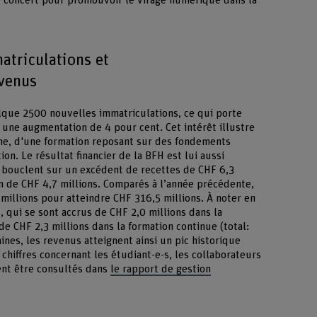
de concert pour promouvoir le virage numérique dans la
atriculations et
evenus
lque 2500 nouvelles immatriculations, ce qui porte
it une augmentation de 4 pour cent. Cet intérêt illustre
ine, d'une formation reposant sur des fondements
ion. Le résultat financier de la BFH est lui aussi
 bouclent sur un excédent de recettes de CHF 6,3
on de CHF 4,7 millions. Comparés à l’année précédente,
illions pour atteindre CHF 316,5 millions. À noter en
s, qui se sont accrus de CHF 2,0 millions dans la
 de CHF 2,3 millions dans la formation continue (total:
nes, les revenus atteignent ainsi un pic historique
 chiffres concernant les étudiant-e-s, les collaborateurs
vent être consultés dans
le rapport de gestion