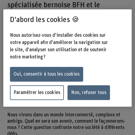
spécialisée bernoise BFH et le
Kornhausforum lancent un nouveau
D'abord les cookies 🍪
format de discussion. Les deux
établissements organiseront des
Nous autorisez-vous d'installer des cookies sur
tables rondes et des ateliers sur des
votre appareil afin d'améliorer la navigation sur
le site, d'analyser son utilisation et de soutenir
sujets d’actualité cruciaux pour la
notre marketing ?
société. Le coup d’envoi sera donné le
18 octobre avec un évènement intitulé
Oui, consentir à tous les cookies
« L’engagement mondial en temps de
crise : quel est le rôle de la politique,
Paramétrer les cookies
Non, refuser tous
de la culture et des sciences ? »
Nous vivons dans un monde interconnecté, complexe et
ambigu. Quel en sera son avenir, comment le façonnerons-
nous ? Cette question confronte notre société à différents
défis.