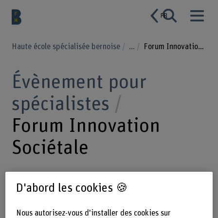
FR
Haute école spécialisée bernoise
...
Forum Innovation Sociétale
Évènement pour
spécialistes
Forum Innovation
Sociétale
D'abord les cookies 🍪
Le Forum Innovation Sociétale,
organisé par l’Université de Lausanne
Nous autorisez-vous d'installer des cookies sur