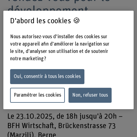
développement
D'abord les cookies 🍪
durable et l’innovation
Nous autorisez-vous d'installer des cookies sur
votre appareil afin d'améliorer la navigation sur
Adopter une alimentation durable est
le site, d'analyser son utilisation et de soutenir
plus facile à dire qu’à faire. Notre
notre marketing ?
événement de lancement de la série
Oui, consentir à tous les cookies
Impact & Connect montre comment les
innovations sociales peuvent y
Paramétrer les cookies
Non, refuser tous
contribuer – pour toutes et tous.
Le 23.10.2025, de 18h jusqu'à 20h –
BFH Wirtschaft, Brückenstrasse 73
(Marzili), Berne