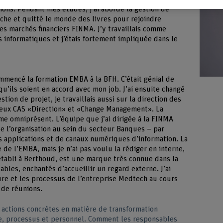
tions. Pendant mes études, j’ai abordé la gestion de
anche et quitté le monde des livres pour rejoindre
des marchés financiers FINMA. J’y travaillais comme
s informatiques et j’étais fortement impliquée dans le
ommencé la formation EMBA à la BFH. C’était génial de
’ils soient en accord avec mon job. J’ai ensuite changé
stion de projet, je travaillais aussi sur la direction des
es deux CAS «Direction» et «Change Management». La
e omniprésent. L’équipe que j’ai dirigée à la FINMA
 l’organisation au sein du secteur Banques – par
 applications et de canaux numériques d’information. La
 de l’EMBA, mais je n’ai pas voulu la rédiger en interne,
établi à Berthoud, est une marque très connue dans la
ables, enchantés d’accueillir un regard externe. J’ai
ure et les processus de l’entreprise Medtech au cours
 de réunions.
ctions concrètes en matière de transformation
e, processus et personnel. Comment les responsables