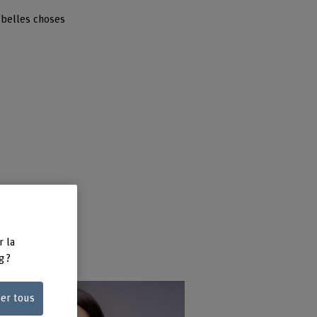
 belles choses
s
r la
g ?
ser tous