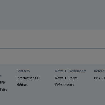
Contacts
News + Évènements
Référe
s
Informations IT
News + Storys
Prix + 
 BFH
Médias
Évènements
taire