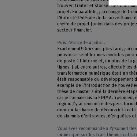
trouver, traiter et stocker des informa
projet. En parallèle, j’ai changé de br
l’Autorité fédérale de la surveillance 
cheffe de projet Junior dans des projet
secteur financier.
Puis l’étincelle a jailli…
Exactement! Deux ans plus tard, j’ai c
pouvoir assembler mes modules pour qu
de poste à l’interne et, en plus de la ge
lignes. J’ai, entre autres, effectué l
transformation numérique était un thèm
était responsable du développement de
exemple de l’introduction de nouvelles
thèse de master a été la dernière étape
car je connaissais la FINMA. Ypsomed, 
région. J’y ai rencontré des gens formid
donc eu la chance de découvrir la cult
de six mois d’entrevues, d’enquêtes et
Vous avez recommandé à Ypsomed des a
numérique sur les trois thèmes cultur