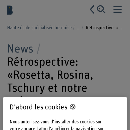
FR
Haute école spécialisée bernoise
...
Rétrospective: «Rosetta, Rosina, Tschury et notre univers»
News
Rétrospective:
«Rosetta, Rosina,
Tschury et notre
univers»
D'abord les cookies 🍪
Nous autorisez-vous d'installer des cookies sur
08.01.2020
Le 10 décembre 2019
votre appareil afin d'améliorer la navigation sur