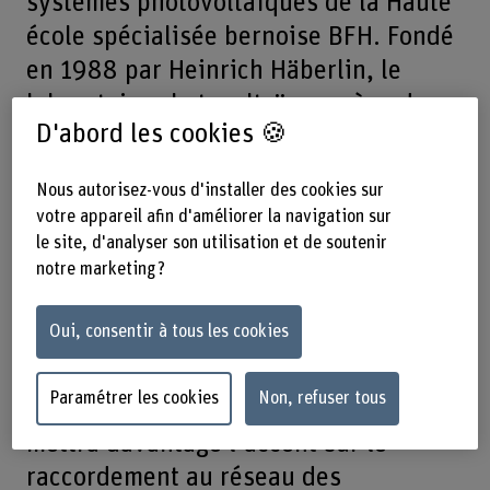
systèmes photovoltaïques de la Haute
école spécialisée bernoise BFH. Fondé
en 1988 par Heinrich Häberlin, le
laboratoire photovoltaïque mène des
D'abord les cookies 🍪
recherches sur les questions de
technique des systèmes
Nous autorisez-vous d'installer des cookies sur
photovoltaïques et met l’accent sur le
votre appareil afin d'améliorer la navigation sur
comportement à long terme des
le site, d'analyser son utilisation et de soutenir
installations. Urs Muntwyler a dirigé le
notre marketing ?
laboratoire ces dix dernières années,
Oui, consentir à tous les cookies
posant de nouveaux jalons, notamment
dans le domaine de la mobilité
Paramétrer les cookies
Non, refuser tous
électrique. Désormais, Christof Bucher
mettra davantage l’accent sur le
raccordement au réseau des