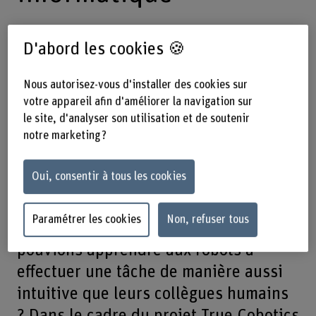
D'abord les cookies 🍪
13.09.2021
Les robots collaboratifs
peuvent effectuer des tâches
Nous autorisez-vous d'installer des cookies sur
fastidieuses et astreignantes à la
votre appareil afin d'améliorer la navigation sur
place des humains. Jusqu’à présent,
le site, d'analyser son utilisation et de soutenir
notre marketing ?
cependant, les robots n’étaient en
mesure de réaliser que les tâches pour
Oui, consentir à tous les cookies
lesquelles ils avaient été
préalablement programmés par des
Paramétrer les cookies
Non, refuser tous
spécialistes. Qu’adviendrait-il si nous
pouvions apprendre aux robots à
effectuer une tâche de manière aussi
intuitive que leurs collègues humains
? Dans le cadre du projet True Cobotics