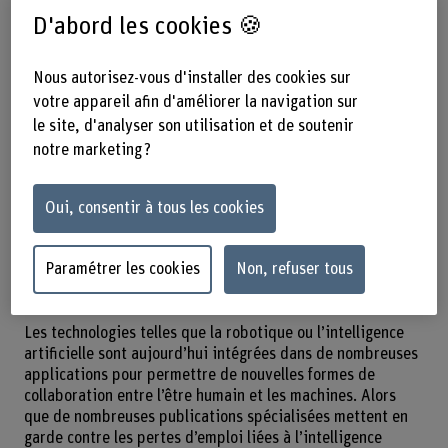
D'abord les cookies 🍪
04.10.2022
Un groupe
interdisciplinaire de chercheuses de la
Nous autorisez-vous d'installer des cookies sur
BFH, issues des domaines de la
votre appareil afin d'améliorer la navigation sur
robotique, de l’informatique, de
le site, d'analyser son utilisation et de soutenir
l’économie et de la philosophie,
notre marketing ?
défend l’idée que les technologies
Oui, consentir à tous les cookies
d’automation telles que l’IA et la
robotique devraient soutenir les
Paramétrer les cookies
Non, refuser tous
humains plutôt que les remplacer.
Les technologies telles que la robotique ou l’intelligence
artificielle sont aujourd’hui intégrées dans de nombreuses
applications pour permettre de nouvelles formes de
collaboration entre l’être humain et les machines. Alors
que de nombreuses publications spécialisées mettent en
garde contre les pertes d’emploi liées à l’intelligence