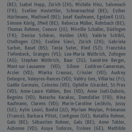
(BE); Isabel Hepp, Zürich (ZH); Michèle Hinz, Salvenach
(FR); Eveline Hostettler, Schnarnachtal (BE); Esther
Hürlimann, Madiswil (BE); Josef Kaufmann, Egolzwil (LU);
Simone König, Iffwil (BE); Rebecca Müller, Rohrbach (BE);
Thomas Rehmer, Coeuve (JU); Mireille Schaller, Düdingen
(FR); Denise Schärer, Heiden (AR); Valérie Schibli,
Otelfingen (ZH); Eveline Sievi, Zürich (ZH); Gabriela
Surber, Basel (BS); Tanja Suter, Ried (SZ); Franziska
Tiefenbeck, Granges (VS); Lea-Maria Wüthrich, Zofingen
(AG); Stephan Wüthrich, Baar (ZG); Sandrine Berger,
Mont-sur-Lausanne (VD); Gilone Coddron-Camerman,
Arzier (VD); Miarka Crausaz, Crissier (VD); Audrey
Delaspre, Valeyres-Rances (VD); Valéry Gex, Villariaz (Fr);
Gaëlle Germain, Coinsins (VD); Ophélie Girardet, St-Prex
(VD); Anne-Laure Hählen, Bex (VD); Anne Iseli-Dubois,
Begnins (VD); Natacha Karakoc, Domdidier (FR); Nina
Kaufmann, Clarens (VD); Marie-Caroline Leclézio, Jussy
(GE); Aylin Leoni, Bonfol (JU); Myriam Meylan, Prémanon
(France); Barbara Pittet, Confignon (GE); Natallia Rohner,
Gals (BE); Sébastien Rohner, Gals (BE); Anne Tobler,
Aubonne (VD); Assya Todorov, Troinex (GE); Mathilde