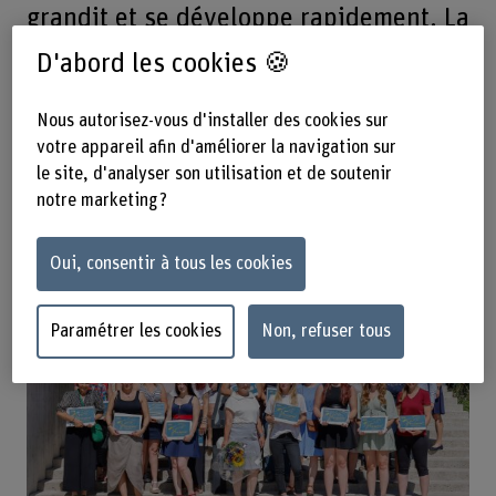
grandit et se développe rapidement. La
demande de spécialistes bien formé-e-
D'abord les cookies 🍪
s ne cesse donc de croitre elle aussi.
45 passionné-e-s de chevaux ont
Nous autorisez-vous d'installer des cookies sur
votre appareil afin d'améliorer la navigation sur
terminé avec succès le cours
le site, d'analyser son utilisation et de soutenir
spécialisé Equigarde® 2022/23,
notre marketing ?
formation pratique autour du cheval.
Oui, consentir à tous les cookies
Paramétrer les cookies
Non, refuser tous