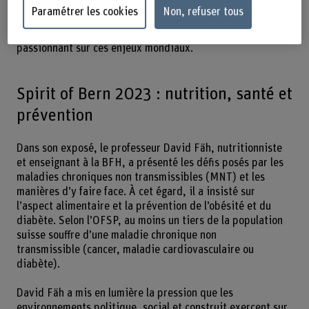
croissante d’une alimentation saine. Lors du Spirit of Bern
Paramétrer les cookies
Non, refuser tous
du 24 aout 2023, des expert‑e‑s de l’économie, de la
politique et de la science ont participé à un échange
passionnant sur ces enjeux mondiaux.
Spirit of Bern 2023 : nutrition, santé et
prévention
Dans son exposé, le professeur David Fäh, nutritionniste
et enseignant à la BFH, a présenté les défis posés par les
maladies chroniques non transmissibles (MNT) et les
manières d’y faire face. À cet égard, il a insisté sur
l’aspect alimentaire et la prévention de l’obésité et du
diabète. Selon l’OFSP, au moins un tiers de la population
suisse souffre d’une maladie chronique non
transmissible (cancer, maladie cardiovasculaire ou
diabète).
David Fäh a mis en lumière la pression que les
environnements politique, social et construit exercent sur