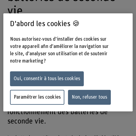
vie
D'abord les cookies 🍪
22.04.2024
L’objectif de BIG LEAP,
Nous autorisez-vous d'installer des cookies sur
un nouveau projet d’Horizon Europe,
votre appareil afin d'améliorer la navigation sur
le site, d'analyser son utilisation et de soutenir
est de mettre au point la prochaine
notre marketing ?
génération de systèmes de gestion de
batterie (BMS) afin d’améliorer
Oui, consentir à tous les cookies
l’interopérabilité entre la chimie et
l’architecture des batteries, et de
Paramétrer les cookies
Non, refuser tous
renforcer la fiabilité du
fonctionnement des batteries de
seconde vie.