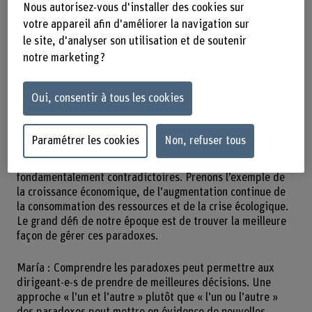
Il n'existe pas de solution miracle pour gérer les
Nous autorisez-vous d'installer des cookies sur
paradoxes, mais certains mécanismes peuvent
votre appareil afin d'améliorer la navigation sur
aider.
le site, d'analyser son utilisation et de soutenir
notre marketing ?
Oui, consentir à tous les cookies
Comment l’idée d’étudier les paradoxes vous est-elle
venue ?
Paramétrer les cookies
Non, refuser tous
David : Nous vivons dans un monde complexe,
caractérisé par des phénomènes interdépendants mais
fondamentalement contradictoires. Prenons l’exemple de
la croissance économique, de l’augmentation continue de
la consommation des ressources et de la crise écologique.
Le grand défi de notre époque est de trouver la meilleure
façon de gérer ces paradoxes.
María : Comprendre les paradoxes peut permettre aux
dirigeant-e-s de prendre de meilleures décisions. Une
approche « l’un et l’autre » plutôt que « l’un ou l’autre »