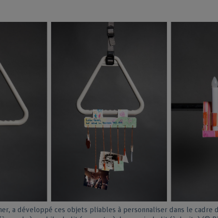
ner, a développé ces objets pliables à personnaliser dans le cadre d