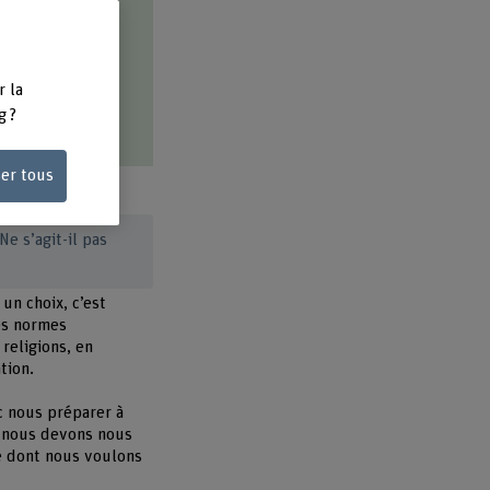
r la
g ?
ser tous
Ne s’agit-il pas
un choix, c’est
Les normes
religions, en
tion.
c nous préparer à
s, nous devons nous
re dont nous voulons