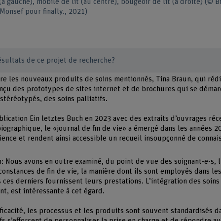
à gauche), mobile de lit (au centre), bougeoir de lit (à droite) (© B
Monsef pour finally., 2021)
ésultats de ce projet de recherche?
tre les nouveaux produits de soins mentionnés, Tina Braun, qui rédi
onçu des prototypes de sites internet et de brochures qui se déma
 stéréotypés, des soins palliatifs.
blication Ein letztes Buch en 2023 avec des extraits d’ouvrages réc
ographique, le «journal de fin de vie» a émergé dans les années 2
ience et rendent ainsi accessible un recueil insoupçonné de connai
Nous avons en outre examiné, du point de vue des soignant-e-s, l’
onstances de fin de vie, la manière dont ils sont employés dans les 
ces derniers fournissent leurs prestations. L’intégration des soins 
t, est intéressante à cet égard.
ficacité, les processus et les produits sont souvent standardisés da
ifs s’efforcent de personnaliser la prise en charge et de répondre av