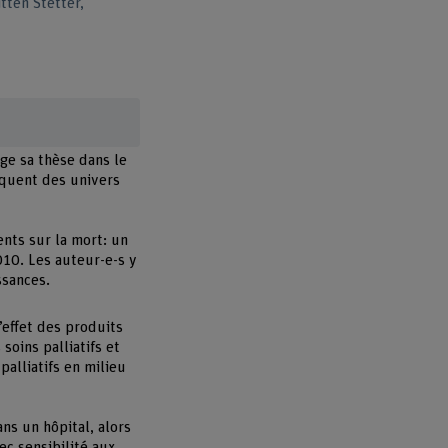
itten Stetter,
ge sa thèse dans le
rquent des univers
ents sur la mort: un
010. Les auteur-e-s y
ssances.
effet des produits
soins palliatifs et
palliatifs en milieu
ns un hôpital, alors
ec sensibilité aux