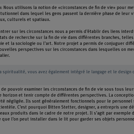
Nous utilisons la notion de «circonstances de fin de vie» pour met
itutionnel dans lequel les gens passent la dernière phase de leur v
ux, culturels et spatiaux.
ntrer sur les circonstances nous a permis d’établir des liens interdis
tats de recherche sur la fin de vie dans différentes branches, telle
hie et la sociologie ou l’art. Notre projet a permis de conjuguer dif
nouvelles perspectives sur les circonstances dans lesquelles on meu
alier.
la spiritualité, vous avez également intégré le langage et le design 
n de pouvoir examiner les circonstances de fin de vie sous tous leu
re horizon et tenir compte de différentes perspectives. La concepti
 été négligée. Ils sont généralement fonctionnels pour le personnel
tientèle. C’est pourquoi Bitten Stetter, designer, a entrepris une 
eaux produits dans le cadre de notre projet. Il s’agit par exemple 
e que l’on peut installer dans le lit pour garder ses objets person