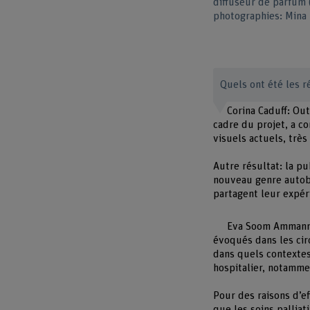
diffuseur de parfum (
photographies: Mina 
Quels ont été les r
Corina Caduff: Ou
cadre du projet, a c
visuels actuels, très
Autre résultat: la pu
nouveau genre autobi
partagent leur expér
Eva Soom Ammann: 
évoqués dans les circ
dans quels contextes 
hospitalier, notammen
Pour des raisons d’ef
que les soins palliat