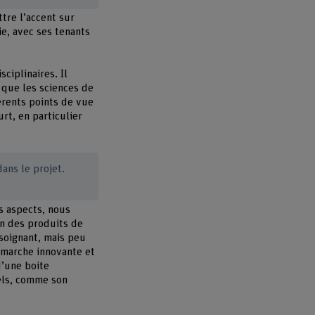
tre l’accent sur
ie, avec ses tenants
ciplinaires. Il
s que les sciences de
férents points de vue
rt, en particulier
dans le projet.
rs aspects, nous
on des produits de
 soignant, mais peu
démarche innovante et
d’une boite
nels, comme son