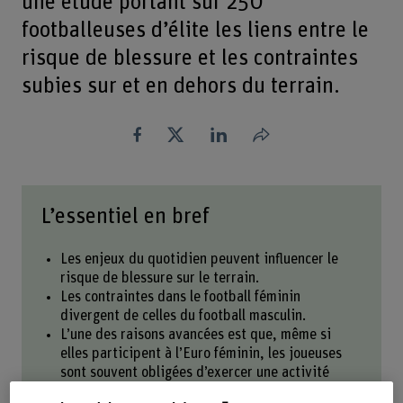
une étude portant sur 250
footballeuses d’élite les liens entre le
risque de blessure et les contraintes
subies sur et en dehors du terrain.
Partager
L’essentiel en bref
Les enjeux du quotidien peuvent influencer le
risque de blessure sur le terrain.
Les contraintes dans le football féminin
divergent de celles du football masculin.
L’une des raisons avancées est que, même si
elles participent à l’Euro féminin, les joueuses
sont souvent obligées d’exercer une activité
lucrative en parallèle.