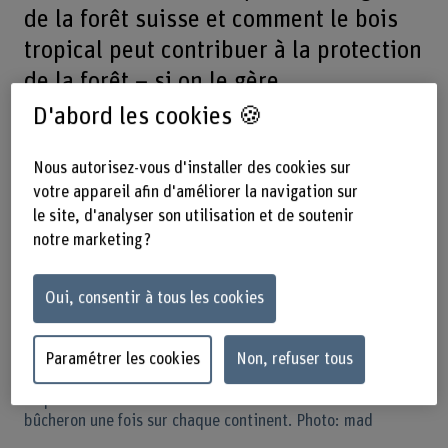
de la forêt suisse et comment le bois
tropical peut contribuer à la protection
de la forêt – si on le gère
correctement.
D'abord les cookies 🍪
Nous autorisez-vous d'installer des cookies sur
votre appareil afin d'améliorer la navigation sur
le site, d'analyser son utilisation et de soutenir
notre marketing ?
Oui, consentir à tous les cookies
Paramétrer les cookies
Non, refuser tous
Le plan d’Oliver Reinhard est de travailler comme
bûcheron une fois sur chaque continent. Photo: mad