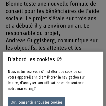
Bienne teste une nouvelle formule de
conseil pour les bénéficiaires de l’aide
sociale. Le projet s’étale sur trois ans
et a débuté il y a environ un an. Le
responsable du projet,
Andreas Guggisberg, communique sur
les objectifs, les attentes et les
différences par rapport à d’autres
D'abord les cookies 🍪
approches.
Nous autorisez-vous d'installer des cookies sur
Andreas Guggisberg, avec le projet «FocusTravail», vous
votre appareil afin d'améliorer la navigation sur
empruntez de nouveaux chemins. Quel objectif la ville de
le site, d'analyser son utilisation et de soutenir
Bienne poursuit-elle dans ce cadre?
notre marketing ?
Pour des raisons structurelles, le taux d’aide sociale se
situe à un niveau très élevé. Depuis 2018, nous parvenons
à réduire chaque année le taux d’aide sociale à Bienne et
Oui, consentir à tous les cookies
ce projet pilote doit également y contribuer. Les