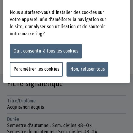
zurechtzufinden.
Nous autorisez-vous d'installer des cookies sur
Umgang mit Gebrauchstexten
votre appareil afin d'améliorer la navigation sur
le site, d'analyser son utilisation et de soutenir
Präsentationstechnik
notre marketing ?
grammatische Grundstrukturen
Veuillez vérifier votre niveau de langue avant de vous
Oui, consentir à tous les cookies
inscrire !
Paramétrer les cookies
Non, refuser tous
Fiche signalétique
Titre/Diplôme
Acquis/non acquis
Durée
Semestre d'automne : Sem. civiles 38–03
Semestre de printemps : Sem. civiles 08–24