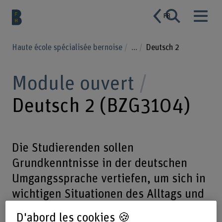
FR
Haute école spécialisée bernoise
...
Deutsch 2
Module ouvert
Deutsch 2 (BZG3104)
Die Studierenden sollen
Grundkenntnisse in der deutschen
Umgangssprache vertiefen, um sich in
wichtigen Situationen des Alltags und
des Studiums sprachlich
D'abord les cookies 🍪