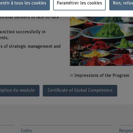
can differ in other parts of the
entir à tous les cookies
Paramétrer les cookies
Non, refu
ultural borders in face-to-face
function successfully in
ents.
ds of strategic management and
Impressions of the Program
ription du module
Certificate of Global Competence
Coûts
Respon