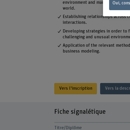
environment and market conditions 
Oui, cons
world.
Establishing relationships across c
interactions.
Developing strategies in order to 
challenging and unusual environm
Application of the relevant metho
business modeling.
Vers l'inscription
Vers la desc
Fiche signalétique
Titre/Diplôme