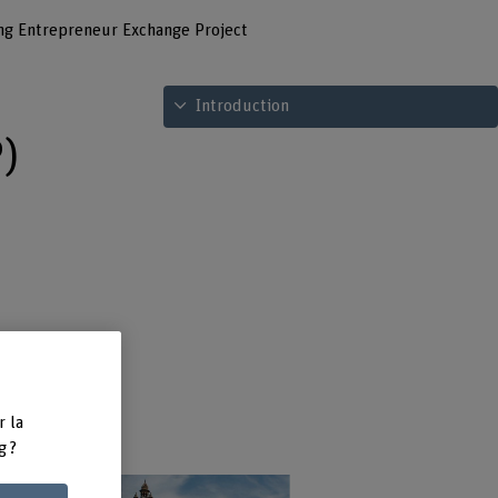
g Entrepreneur Exchange Project
Voir le sommaire
Introduction
)
in
r la
g ?