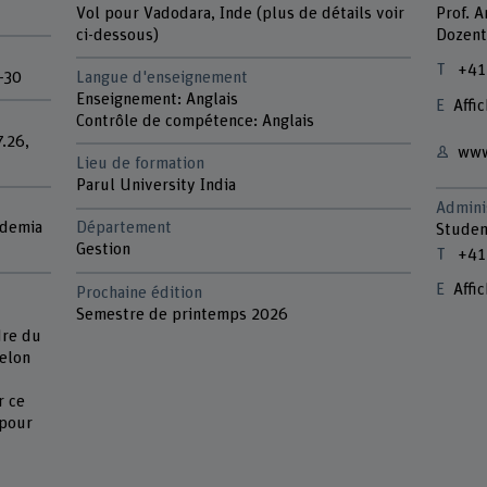
Vol pour Vadodara, Inde (plus de détails voir
Prof. 
ci-dessous)
Dozent
+41
-30
Langue d'enseignement
Enseignement: Anglais
Affic
Contrôle de compétence: Anglais
.26,
www
Lieu de formation
Parul University India
Admini
ademia
Département
Studen
Gestion
+41
Affic
Prochaine édition
Semestre de printemps 2026
dre du
selon
r ce
 pour