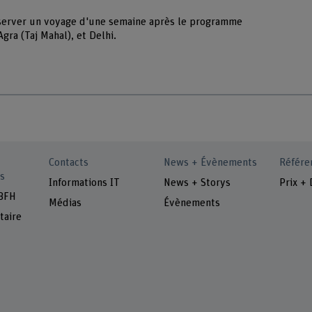
éserver un voyage d'une semaine après le programme
gra (Taj Mahal), et Delhi.
Contacts
News + Évènements
Référe
s
Informations IT
News + Storys
Prix + 
 BFH
Médias
Évènements
taire