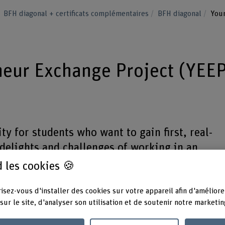
BFH diagonal + certificats complémentaires
BFH diagonal
Youn
eur Exchange Project (YEEP
y for students who want to gain first, real-
delights and challenges of working in an
emerging economy. Increasing entrepreneurial
 les cookies 🍪
ng and intercultural learning is one of the ma
isez-vous d'installer des cookies sur votre appareil afin d'améliore
sur le site, d'analyser son utilisation et de soutenir notre marketin
tural, academic, business