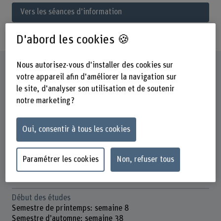
Vers les séances d’information
D'abord les cookies 🍪
Nous autorisez-vous d'installer des cookies sur
Fiche signalétique
votre appareil afin d'améliorer la navigation sur
le site, d'analyser son utilisation et de soutenir
Titre/Diplôme
notre marketing ?
Master of Arts (MA) in Architecture
Orientations
Oui, consentir à tous les cookies
«Architecture régénérative & bois»
«Architecture coopératrice de la ville ouverte»
Paramétrer les cookies
Non, refuser tous
Forme des études
Plein temps (4 semestres), Temp partiel (7 semestres)
Début des études
Semestre de printemps: semaine 8
Semestre d’automne: semaine 38