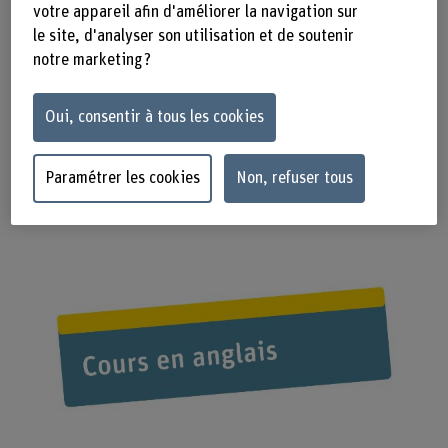
votre appareil afin d'améliorer la navigation sur
Il couvre l'analyse des applications
le site, d'analyser son utilisation et de soutenir
mobiles et des boutiques
notre marketing ?
d'applications, la détection des
applications malveillantes et des
Oui, consentir à tous les cookies
logiciels malveillants, ainsi que
l'examen approfondi des artefacts
Paramétrer les cookies
Non, refuser tous
forensiques iOS et Android.