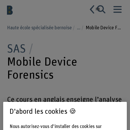
FR
Haute école spécialisée bernoise
...
Mobile Device Forensics
SAS
Mobile Device
Forensics
Ce cours en anglais enseigne l’analyse
des appareils mobiles tels que les
D'abord les cookies 🍪
smartphones et les tablets.
Nous autorisez-vous d'installer des cookies sur