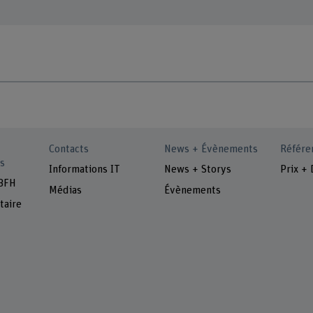
Contacts
News + Évènements
Référe
s
Informations IT
News + Storys
Prix + 
 BFH
Médias
Évènements
taire