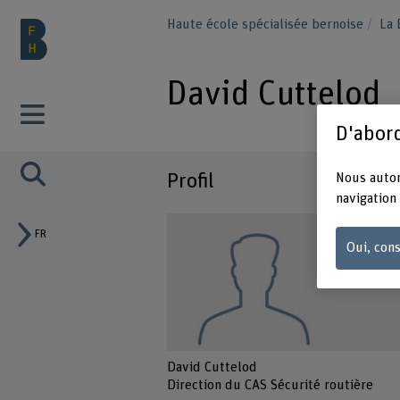
Haute école spécialisée bernoise
La
David Cuttelod
D'abord
Profil
Nous autor
navigation 
FR
Oui, cons
David Cuttelod
Direction du CAS Sécurité routière