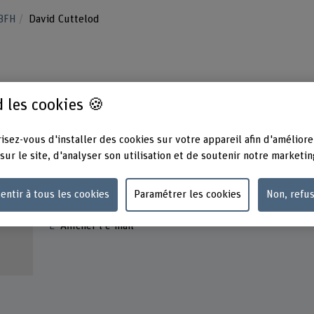
 BFH
David Cuttelod
 les cookies 🍪
isez-vous d'installer des cookies sur votre appareil afin d'améliore
sur le site, d'analyser son utilisation et de soutenir notre marketin
Contact
entir à tous les cookies
Paramétrer les cookies
Non, refu
+41 76 567 16 72
Afficher l'e-mail