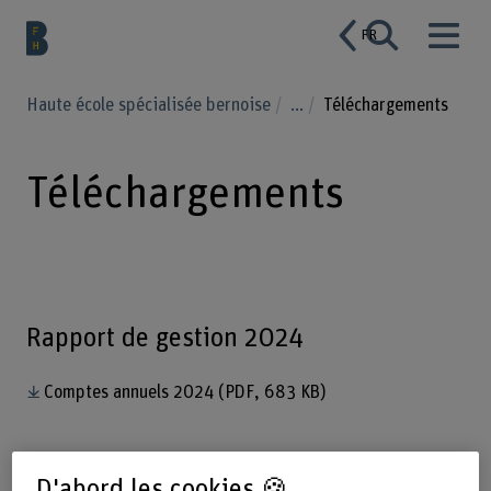
FR
Haute école spécialisée bernoise
...
Téléchargements
Téléchargements
Rapport de gestion 2024
Comptes annuels 2024
(PDF, 683 KB)
D'abord les cookies 🍪