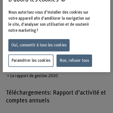
Archives
Nous autorisez-vous d'installer des cookies sur
votre appareil afin d'améliorer la navigation sur
le site, d'analyser son utilisation et de soutenir
Le rapport de gestion numérique
notre marketing ?
Le rapport de gestion 2023
Oui, consentir à tous les cookies
Le rapport de gestion 2022
Paramétrer les cookies
Non, refuser tous
Le rapport de gestion 2021
Le rapport de gestion 2020
Téléchargements: Rapport d’activité et
comptes annuels