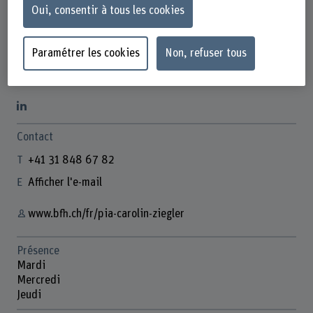
Oui, consentir à tous les cookies
Paramétrer les cookies
Non, refuser tous
Pia Carolin Ziegler
Fachbereichs- & Studiengangsassistentin
Contact
+41 31 848 67 82
Afficher l'e-mail
www.bfh.ch/fr/pia-carolin-ziegler
Présence
Mardi
Mercredi
Jeudi