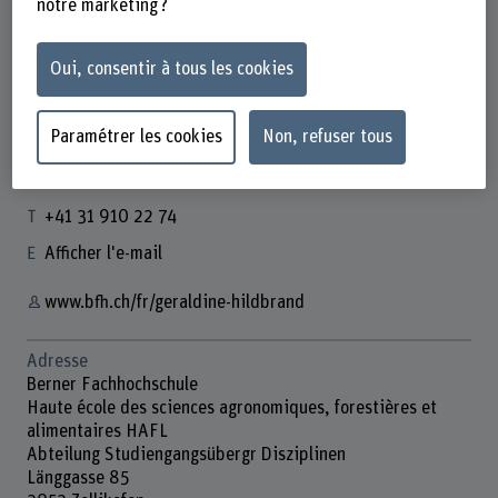
notre marketing ?
Oui, consentir à tous les cookies
Géraldine Hildbrand
Wissenschaftliche Mitarbeiterin
Paramétrer les cookies
Non, refuser tous
Contact
+41 31 910 22 74
Afficher l'e-mail
www.bfh.ch/fr/geraldine-hildbrand
Adresse
Berner Fachhochschule
Haute école des sciences agronomiques, forestières et
alimentaires HAFL
Abteilung Studiengangsübergr Disziplinen
Länggasse 85