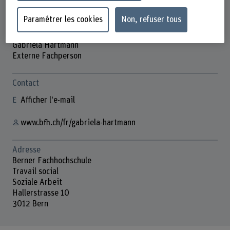
Paramétrer les cookies
Non, refuser tous
Gabriela Hartmann
Externe Fachperson
Contact
Afficher l'e-mail
www.bfh.ch/fr/gabriela-hartmann
Adresse
Berner Fachhochschule
Travail social
Soziale Arbeit
Hallerstrasse 10
3012 Bern