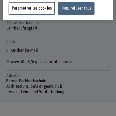
Paramétrer les cookies
Non, refuser tous
Pascal Breitenmoser
Lehrbeauftragte/r
Contact
Afficher l'e-mail
www.bfh.ch/fr/pascal-breitenmoser
Adresse
Berner Fachhochschule
Architecture, bois et génie civil
Ressort Lehre und Weiterbildung