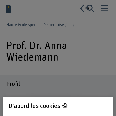
FR
Haute école spécialisée bernoise
...
Prof. Dr. Anna
Wiedemann
Profil
D'abord les cookies 🍪